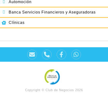
Automoción
Banca Servicios Financieros y Aseguradoras
Clínicas
Comercio y Distribución
Construcción y Auxiliar de Construcción
Consultores
Cultura y Ocio
Distribuidora de bebidas
Empresa Auxiliar y Trabajo Temporal
Copyright © Club de Negocios 2026
Escuela de Idiomas
Formación, Educación y Escuelas de negocios